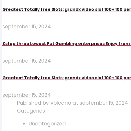
Greatest Totally free Slots: grandx video slot 100+ 100 
september 15, 2024
£step three Lowest Put Gambling enterprises Enjoy from
september 15, 2024
Greatest Totally free Slots: grandx video slot 100+ 100 
september 15, 2024
Published by
Volcano
at
september 15, 2024
Categories
Uncategorized