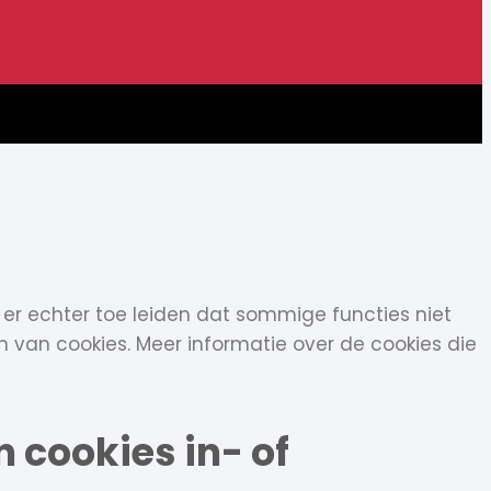
n er echter toe leiden dat sommige functies niet
n van cookies. Meer informatie over de cookies die
 cookies in- of