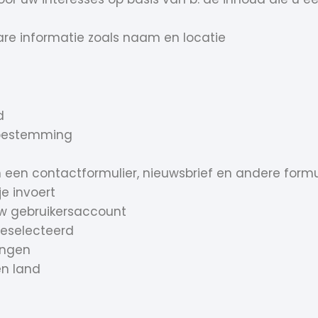
bare informatie zoals naam en locatie
d
etoestemming
in een contactformulier, nieuwsbrief en andere formu
je invoert
 uw gebruikersaccount
geselecteerd
ingen
en land