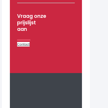
Vraag onze
prijslijst
aan
Contact