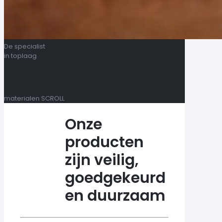
De specialist
in toplaag
materialen
SCROLL
Onze
producten
zijn veilig,
goedgekeurd
en duurzaam