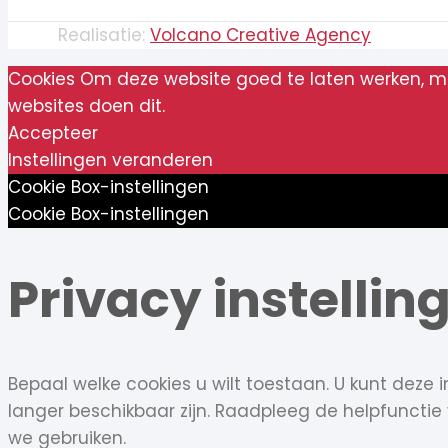
Realisatie:
Volcano Creative Agency
Cookies Om deze website goed te laten werken, 
websites doen dit.
Accepteer
Instellingen veranderen
Cookie Box-instellingen
Cookie Box-instellingen
Privacy instellin
Bepaal welke cookies u wilt toestaan. U kunt deze 
langer beschikbaar zijn. Raadpleeg de helpfunctie
we gebruiken.