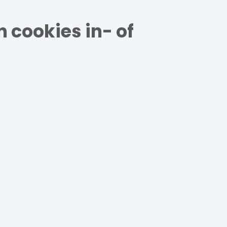
 cookies in- of