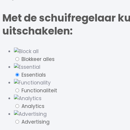
Met de schuifregelaar ku
uitschakelen:
Blokkeer alles
Essentials
Functionaliteit
Analytics
Advertising