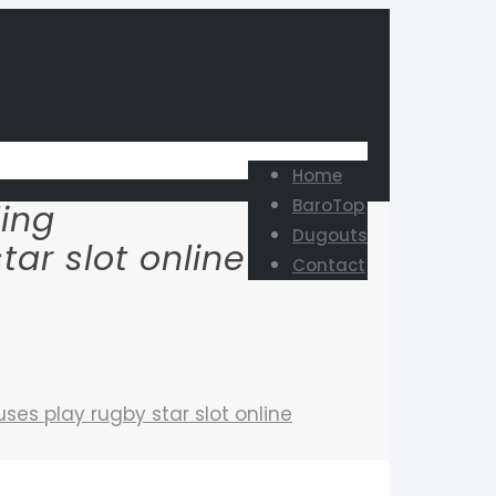
Home
BaroTop
ing
Dugouts
tar slot online
Contact
ses play rugby star slot online