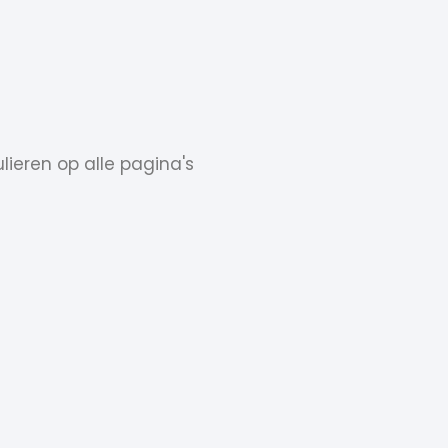
lieren op alle pagina's