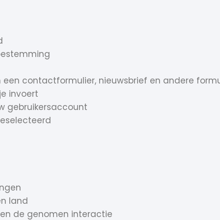
d
etoestemming
in een contactformulier, nieuwsbrief en andere formu
je invoert
 uw gebruikersaccount
geselecteerd
ingen
en land
 en de genomen interactie