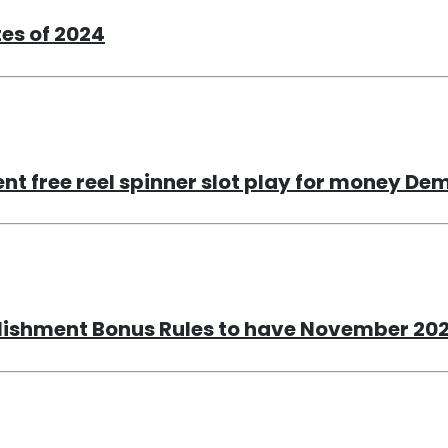
tes of 2024
nt free reel spinner slot play for money D
lishment Bonus Rules to have November 20