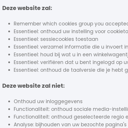
Deze website zal:
Remember which cookies group you accepte
Essentieel: onthoud uw instelling voor cooki
Essentieel: sessiecookies toestaan
Essentieel: verzamel informatie die u invoert 
Essentieel: houd bij wat u in een winkelwagent
Essentieel: verifiëren dat u bent ingelogd op
Essentieel: onthoud de taalversie die je hebt 
Deze website zal niet:
Onthoud uw inloggegevens
Functionaliteit: onthoud sociale media-instell
Functionaliteit: onthoud geselecteerde regio 
Analyse: bijhouden van uw bezochte pagina's