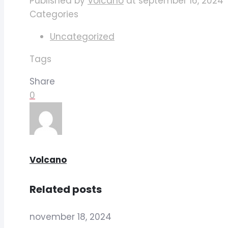
Published by
Volcano
at
september 16, 2024
Categories
Uncategorized
Tags
Share
0
Volcano
Related posts
november 18, 2024