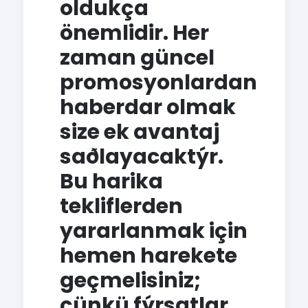
oldukça
önemlidir. Her
zaman güncel
promosyonlardan
haberdar olmak
size ek avantaj
saðlayacaktýr.
Bu harika
tekliflerden
yararlanmak için
hemen harekete
geçmelisiniz;
çünkü fýrsatlar