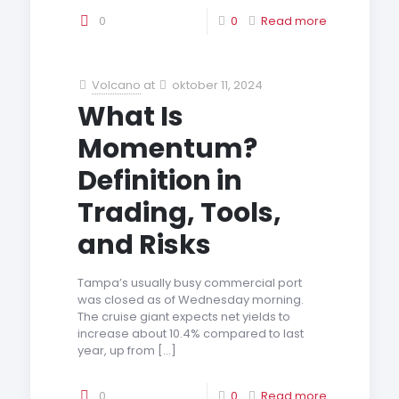
0
0
Read more
Volcano
at
oktober 11, 2024
What Is
Momentum?
Definition in
Trading, Tools,
and Risks
Tampa’s usually busy commercial port
was closed as of Wednesday morning.
The cruise giant expects net yields to
increase about 10.4% compared to last
year, up from
[…]
0
0
Read more