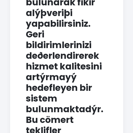
bulunarak fikir
alýþveriþi
yapabilirsiniz.
Geri
bildirimlerinizi
deðerlendirerek
hizmet kalitesini
artýrmayý
hedefleyen bir
sistem
bulunmaktadýr.
Bu cömert
teklifler