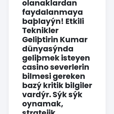
olanaklardan
faydalanmaya
baþlayýn! Etkili
Teknikler
Geliþtirin Kumar
dünyasýnda
geliþmek isteyen
casino severlerin
bilmesi gereken
bazý kritik bilgiler
vardýr. Sýk sýk
oynamak,
stratejik