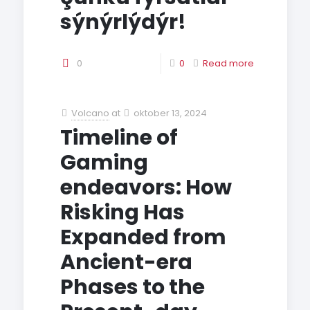
sýnýrlýdýr!
0
0
Read more
Volcano
at
oktober 13, 2024
Timeline of
Gaming
endeavors: How
Risking Has
Expanded from
Ancient-era
Phases to the