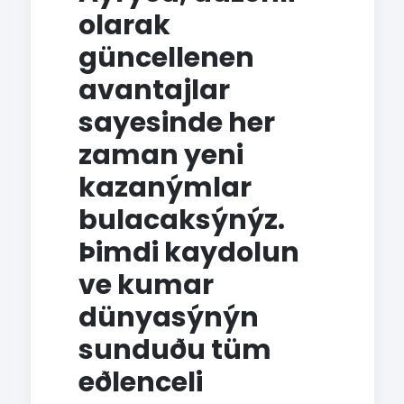
olarak
güncellenen
avantajlar
sayesinde her
zaman yeni
kazanýmlar
bulacaksýnýz.
Þimdi kaydolun
ve kumar
dünyasýnýn
sunduðu tüm
eðlenceli