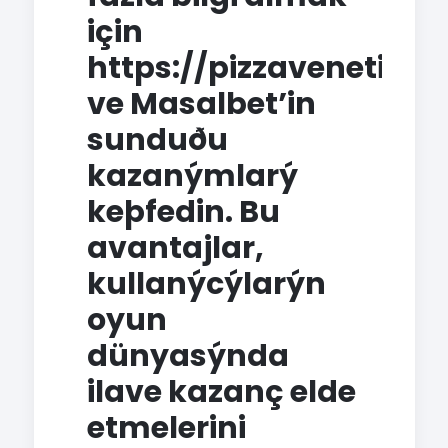
için
https://pizzavenetia.
ve Masalbet’in
sunduðu
kazanýmlarý
keþfedin. Bu
avantajlar,
kullanýcýlarýn
oyun
dünyasýnda
ilave kazanç elde
etmelerini