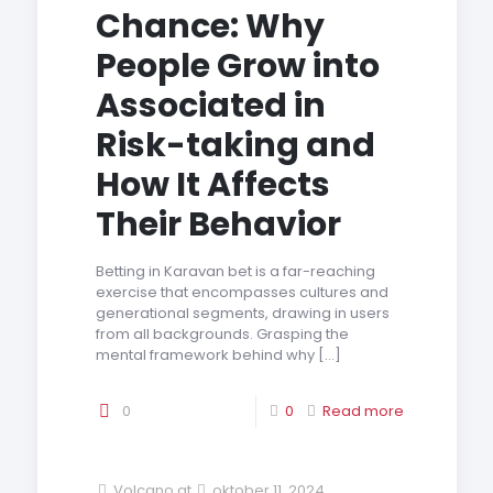
Chance: Why
People Grow into
Associated in
Risk-taking and
How It Affects
Their Behavior
Betting in Karavan bet is a far-reaching
exercise that encompasses cultures and
generational segments, drawing in users
from all backgrounds. Grasping the
mental framework behind why
[…]
0
0
Read more
Volcano
at
oktober 11, 2024