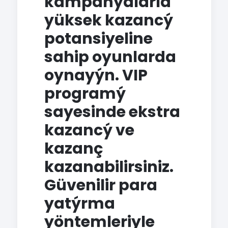
kampanyalarla
yüksek kazancý
potansiyeline
sahip oyunlarda
oynayýn. VIP
programý
sayesinde ekstra
kazancý ve
kazanç
kazanabilirsiniz.
Güvenilir para
yatýrma
yöntemleriyle