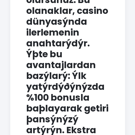
olursunuz. Bu
olanaklar, casino
dünyasýnda
ilerlemenin
anahtarýdýr.
Ýþte bu
avantajlardan
bazýlarý: Ýlk
yatýrdýðýnýzda
%100 bonusla
baþlayarak getiri
þansýnýzý
artýrýn. Ekstra