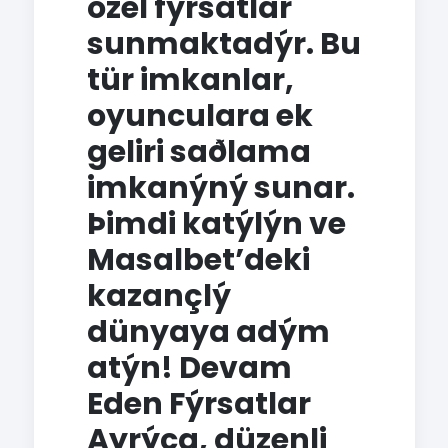
özel fýrsatlar
sunmaktadýr. Bu
tür imkanlar,
oyunculara ek
geliri saðlama
imkanýný sunar.
Þimdi katýlýn ve
Masalbet’deki
kazançlý
dünyaya adým
atýn! Devam
Eden Fýrsatlar
Ayrýca, düzenli