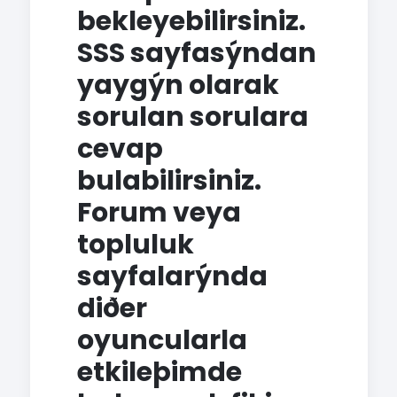
bekleyebilirsiniz.
SSS sayfasýndan
yaygýn olarak
sorulan sorulara
cevap
bulabilirsiniz.
Forum veya
topluluk
sayfalarýnda
diðer
oyuncularla
etkileþimde