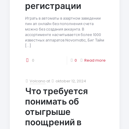
регистрации
Играть в автоматы в азартном заведении
пин ап онлайн без пополнения счета
можно без создания аккаунта. В
ассортименте насчитывается более 1000
известных аппаратов Novomatic, Биг Тайм
[…]
0
0
Read more
Volcano
at
oktober 12, 2024
Что требуется
понимать об
отыгрыше
поощрений в