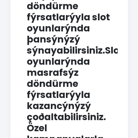
döndürme
fýrsatlarýyla slot
oyunlarýnda
þansýnýzý
sýnayabilirsiniz.Slot
oyunlarýnda
masrafsýz
döndürme
fýrsatlarýyla
kazancýnýzý
çoðaltabilirsiniz.
Özel