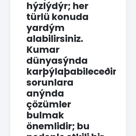
hýzlýdýr; her
türlü konuda
yardým
alabilirsiniz.
Kumar
dünyasýnda
karþýlaþabileceðiniz
sorunlara
anýnda
çözümler
bulmak
önemlidir; bu