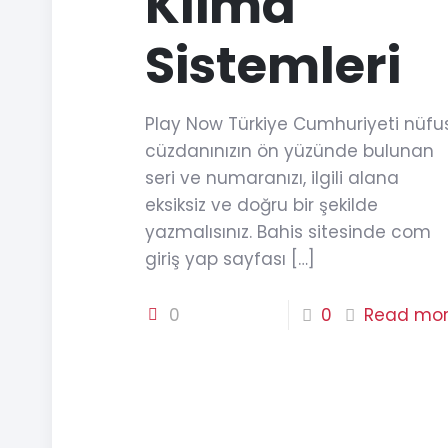
Klima
Sistemleri
Play Now Türkiye Cumhuriyeti nüfu
cüzdanınızın ön yüzünde bulunan
seri ve numaranızı, ilgili alana
eksiksiz ve doğru bir şekilde
yazmalısınız. Bahis sitesinde com
giriş yap sayfası
[…]
0
0
Read mo