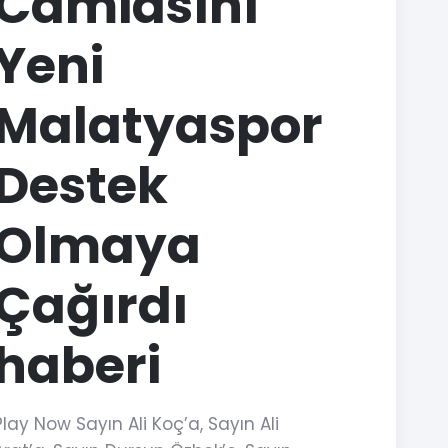
Camiasını
Yeni
Malatyaspor’a
Destek
Olmaya
Çağırdı
haberi
Play Now Sayın Ali Koç’a, Sayın Ali