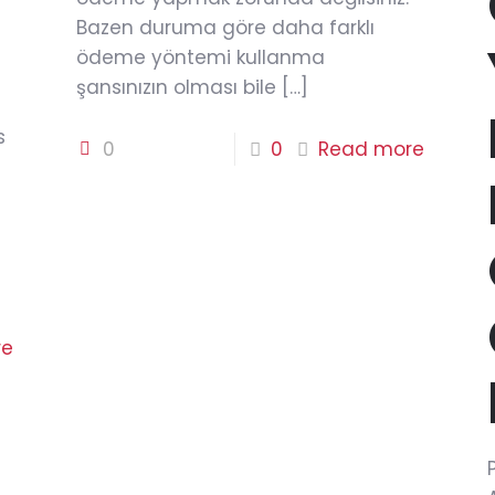
Bazen duruma göre daha farklı
ödeme yöntemi kullanma
şansınızın olması bile
[…]
s
0
0
Read more
re