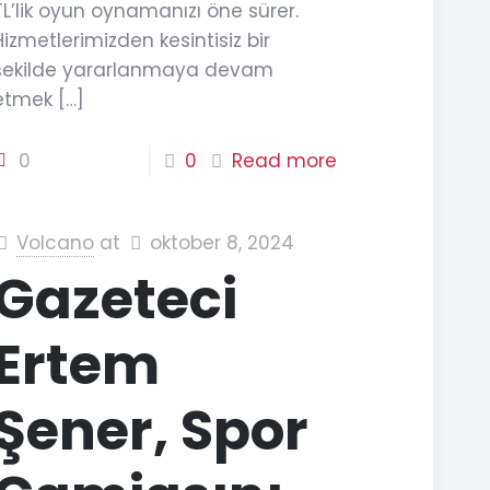
TL’lik oyun oynamanızı öne sürer.
Hizmetlerimizden kesintisiz bir
şekilde yararlanmaya devam
etmek
[…]
0
0
Read more
Volcano
at
oktober 8, 2024
Gazeteci
Ertem
Şener, Spor