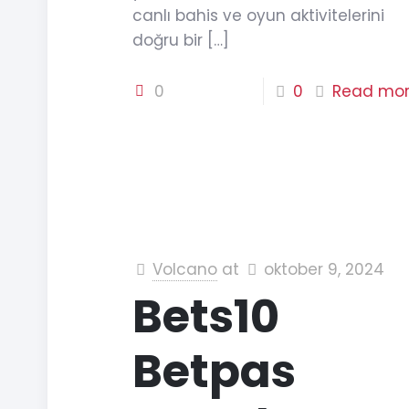
canlı bahis ve oyun aktivitelerini
doğru bir
[…]
0
0
Read mo
Volcano
at
oktober 9, 2024
Bets10
Betpas