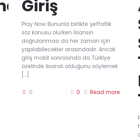
ması
Giriş
Play Now Bununla birlikte şeffaflık
söz konusu olurken lisansın
doğrulanması da her zaman için
yapılabilecekler arasındadır. Ancak
giriş mobil sonrasında da Türkiye
özelinde lisanslı olduğunu söylemek
[…]
0
0
Read more