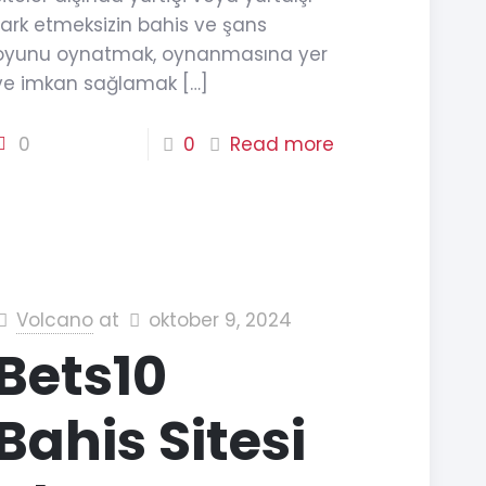
fark etmeksizin bahis ve şans
oyunu oynatmak, oynanmasına yer
ve imkan sağlamak
[…]
0
0
Read more
Volcano
at
oktober 9, 2024
Bets10
Bahis Sitesi