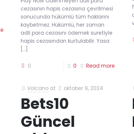
Play Now Ödenmeyen adli para
cezasının hapis cezasına çevrilmesi
sonucunda hükümlü tüm haklarını
kaybetmez. Hükümlü, her zaman
re
adli para cezasını ödemek suretiyle
hapis cezasından kurtulabilir. Yasa
[…]
0
0
Read more
Volcano
at
oktober 9, 2024
Bets10
Güncel