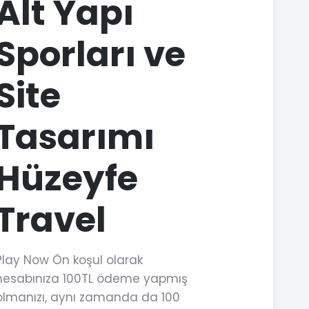
Alt Yapı
Sporları ve
Site
Tasarımı
Hüzeyfe
Travel
Play Now Ön koşul olarak
hesabınıza 100TL ödeme yapmış
olmanızı, aynı zamanda da 100