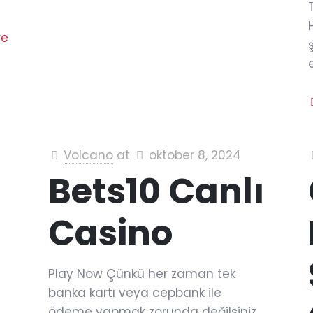
re
Volcano
at
oktober 8, 2024
Bets10 Canlı
Casino
Play Now Çünkü her zaman tek
banka kartı veya cepbank ile
ödeme yapmak zorunda değilsiniz.