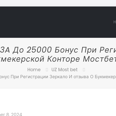
3A До 25000 Бонус При Рег
кмекерской Конторе Мостб
Home
UZ Most bet
онус При Регистрации Зеркало И отзыва О Букмеке
er 8, 2024