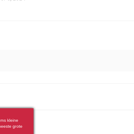
ms kleine
eeste grote