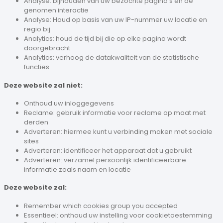
Analyse: bijhouden van uw bezochte pagina's en de
genomen interactie
Analyse: Houd op basis van uw IP-nummer uw locatie en
regio bij
Analytics: houd de tijd bij die op elke pagina wordt
doorgebracht
Analytics: verhoog de datakwaliteit van de statistische
functies
Deze website zal niet:
Onthoud uw inloggegevens
Reclame: gebruik informatie voor reclame op maat met
derden
Adverteren: hiermee kunt u verbinding maken met sociale
sites
Adverteren: identificeer het apparaat dat u gebruikt
Adverteren: verzamel persoonlijk identificeerbare
informatie zoals naam en locatie
Deze website zal:
Remember which cookies group you accepted
Essentieel: onthoud uw instelling voor cookietoestemming