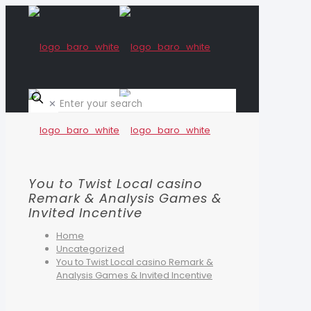
✕
You to Twist Local casino
Remark & Analysis Games &
Invited Incentive
Home
Uncategorized
You to Twist Local casino Remark &
Analysis Games & Invited Incentive