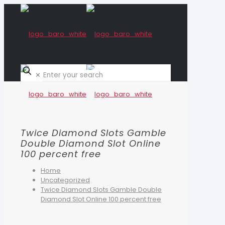
✕
Twice Diamond Slots Gamble
Double Diamond Slot Online
100 percent free
Home
Uncategorized
Twice Diamond Slots Gamble Double
Diamond Slot Online 100 percent free