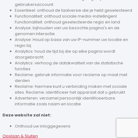
gebruikersaccount
Essentieel: onthoud de taalversie die je hebt geselecteerd
Functionaliteit: onthoud sociale media-instellingenl
Functionaliteit: onthoud geselecteerde regio en land
Analyse: bijhouden van uw bezochte pagina's en de
genomen interactie
Analyse: Houd op basis van uw IP-nummer uw locatie en
regio bij
Analytics: houd de tijd bij die op elke pagina wordt
doorgebracht
Analytics: verhoog de datakwaliteit van de statistische
functies
Reclame: gebruik informatie voor reclame op maat met
derden
Reclame: hiermee kunt u verbinding maken met sociale
sites. Reclame: identificeer het apparaat dat u gebruikt
Adverteren: verzamel persoonlijk identificeerbare
informatie zoals naam en locatie
Deze website zal niet:
Onthoud uw inloggegevens
Opslaan & Sluiten