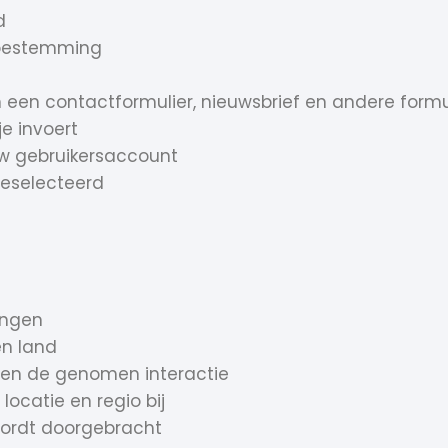
d
etoestemming
in een contactformulier, nieuwsbrief en andere formu
je invoert
 uw gebruikersaccount
geselecteerd
ingen
en land
 en de genomen interactie
ocatie en regio bij
 wordt doorgebracht