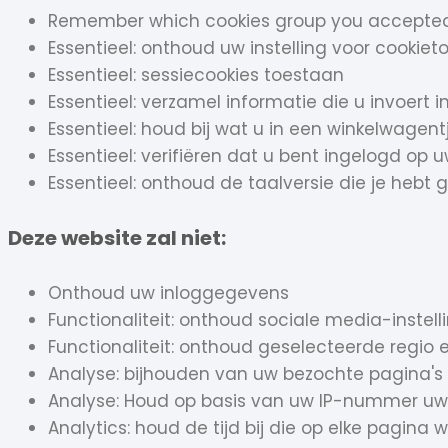
Remember which cookies group you accepte
Essentieel: onthoud uw instelling voor cooki
Essentieel: sessiecookies toestaan
Essentieel: verzamel informatie die u invoert 
Essentieel: houd bij wat u in een winkelwagent
Essentieel: verifiëren dat u bent ingelogd op
Essentieel: onthoud de taalversie die je hebt 
Deze website zal niet:
Onthoud uw inloggegevens
Functionaliteit: onthoud sociale media-instell
Functionaliteit: onthoud geselecteerde regio 
Analyse: bijhouden van uw bezochte pagina's
Analyse: Houd op basis van uw IP-nummer uw l
Analytics: houd de tijd bij die op elke pagina