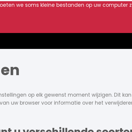
moeten we soms kleine bestanden op uw computer 
gen
instellingen op elk gewenst moment wijzigen. Dit ka
 van uw browser voor informatie over het verwijdere
nt u verschillende soorten