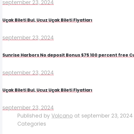
september 23, 2024
Uçak Bileti Bul, Ucuz Uçak Bileti Fiyatları
september 23, 2024
Sunrise Harbors No deposit Bonus $75 100 percent free C
september 23, 2024
Uçak Bileti Bul, Ucuz Uçak Bileti Fiyatları
september 23, 2024
Published by
Volcano
at
september 23, 2024
Categories