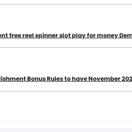
nt free reel spinner slot play for money D
lishment Bonus Rules to have November 20