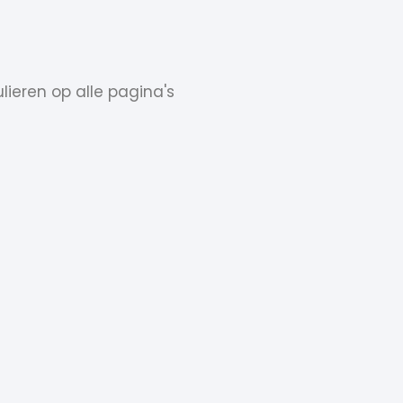
lieren op alle pagina's