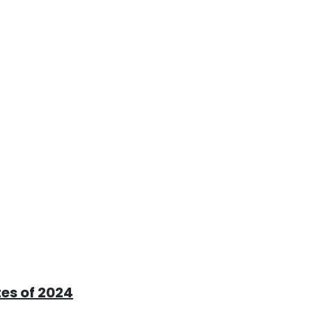
tes of 2024