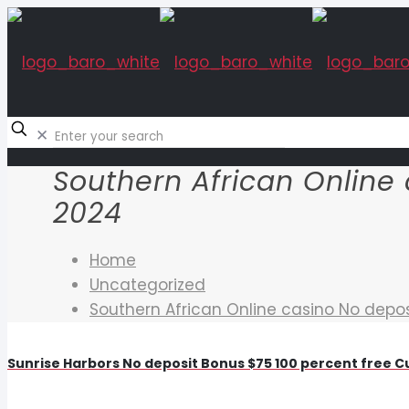
✕
Southern African Online
2024
Home
Uncategorized
Southern African Online casino No dep
Sunrise Harbors No deposit Bonus $75 100 percent free C