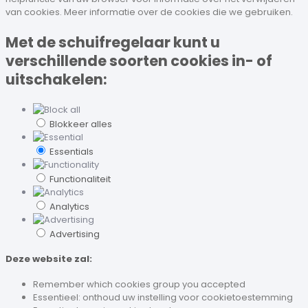
van cookies. Meer informatie over de cookies die we gebruiken.
Met de schuifregelaar kunt u
verschillende soorten cookies in- of
uitschakelen:
Blokkeer alles
Essentials
Functionaliteit
Analytics
Advertising
Deze website zal:
Remember which cookies group you accepted
Essentieel: onthoud uw instelling voor cookietoestemming