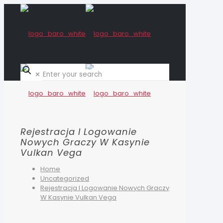
✕
Rejestracja I Logowanie
Nowych Graczy W Kasynie
Vulkan Vega
Home
Uncategorized
Rejestracja I Logowanie Nowych Graczy
W Kasynie Vulkan Vega