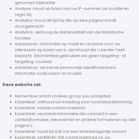
genomen interactie
Analyse: Houd op basis van uw IP-nummer uw locatie en
regio bij
Analytics: houd de tijd bij die op elke pagina wordt
doorgebracht
Analytics: verhoog de datakwaliteit van de statistische
functies
Adverteren: informatie op maat en reclame voor uw
interesses op basis van b. de inhoud die u eerder hebt
bezocht. (Momenteel gebruiken we geen targeting- of
targeting-cookies
Adverteren: verzamel persoonlijk identificeerbare
informatie zoals naam en locatie
Deze website zal:
Remember which cookies group you accepted
Essentieel: onthoud uw instelling voor cookietoestemming
Essentieel: sessiecookies toestaan
Essentieel: verzamel informatie die u invoert in een
contactformulier, nieuwsbrief en andere formulieren op alle
pagina's
Essentieel: houd bij wat u in een winkelwagentje invoert
Essentieel: verifiëren dat u bent ingelogd op uw