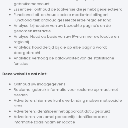
gebruikersaccount
Essentieel: onthoud de taalversie die je hebt geselecteerd
Functionaliteit: onthoud sociale media-instellingenl
Functionaliteit: onthoud geselecteerde regio en land
Analyse: bijhouden van uw bezochte pagina's en de
genomen interactie
Analyse: Houd op basis van uw IP-nummer uw locatie en
regio bij
Analytics: houd de tijd bij die op elke pagina wordt
doorgebracht
Analytics: verhoog de datakwaliteit van de statistische
functies
Deze website zal niet:
Onthoud uw inloggegevens
Reclame: gebruik informatie voor reclame op maat met
derden
Adverteren: hiermee kunt u verbinding maken met sociale
sites
Adverteren: identificeer het apparaat dat u gebruikt
Adverteren: verzamel persoonlijk identificeerbare
informatie zoals naam en locatie