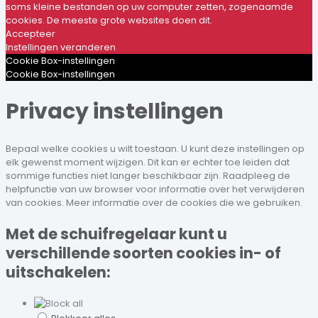
soms kleine bestanden op uw computer zetten, zogenaamde
cookies. De meeste grote websites doen dit.
Accepteer
Instellingen veranderen
Cookie Box-instellingen
Cookie Box-instellingen
Privacy instellingen
Bepaal welke cookies u wilt toestaan. U kunt deze instellingen op
elk gewenst moment wijzigen. Dit kan er echter toe leiden dat
sommige functies niet langer beschikbaar zijn. Raadpleeg de
helpfunctie van uw browser voor informatie over het verwijderen
van cookies. Meer informatie over de cookies die we gebruiken.
Met de schuifregelaar kunt u
verschillende soorten cookies in- of
uitschakelen: