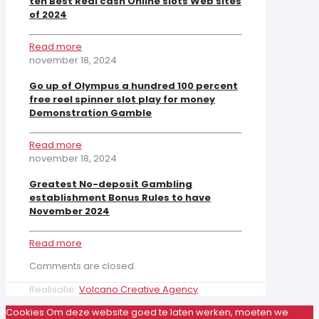
ten Best Real cash Online slots Web sites
of 2024
Read more
november 18, 2024
Go up of Olympus a hundred 100 percent
free reel spinner slot play for money
Demonstration Gamble
Read more
november 18, 2024
Greatest No-deposit Gambling
establishment Bonus Rules to have
November 2024
Read more
Comments are closed.
Realisatie:
Volcano Creative Agency
Cookies Om deze website goed te laten werken, moeten we