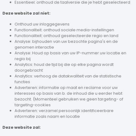
Essentieel: onthoud de taalversie die je hebt geselecteerd
Deze website zal niet:
Onthoud uw inloggegevens
Functionaliteit: onthoud sociale media-instellingen
Functionaliteit: onthoud geselecteerde regio en land
Analyse: bijhouden van uw bezochte pagina's en de
genomen interactie
Analyse: Houd op basis van uw IP-nummer uw locatie en
regio bij
Analytics: houd de tijd bij die op elke pagina wordt
doorgebracht
Analytics: verhoog de datakwaliteit van de statistische
functies
Adverteren: informatie op maat en reclame voor uw
interesses op basis van b. de inhoud die u eerder hebt
bezocht. (Momenteel gebruiken we geen targeting- of
targeting-cookies
Adverteren: verzamel persoonlijk identificeerbare
informatie zoals naam en locatie
Deze website zal: