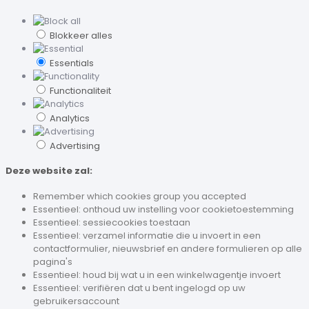
Blokkeer alles
Essentials
Functionaliteit
Analytics
Advertising
Deze website zal:
Remember which cookies group you accepted
Essentieel: onthoud uw instelling voor cookietoestemming
Essentieel: sessiecookies toestaan
Essentieel: verzamel informatie die u invoert in een
contactformulier, nieuwsbrief en andere formulieren op alle
pagina's
Essentieel: houd bij wat u in een winkelwagentje invoert
Essentieel: verifiëren dat u bent ingelogd op uw
gebruikersaccount