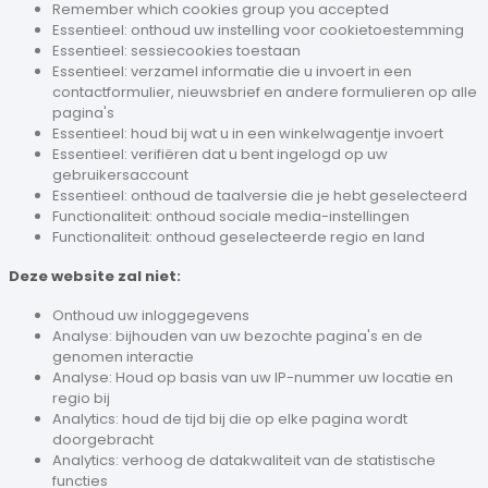
Remember which cookies group you accepted
Essentieel: onthoud uw instelling voor cookietoestemming
Essentieel: sessiecookies toestaan
Essentieel: verzamel informatie die u invoert in een
contactformulier, nieuwsbrief en andere formulieren op alle
pagina's
Essentieel: houd bij wat u in een winkelwagentje invoert
Essentieel: verifiëren dat u bent ingelogd op uw
gebruikersaccount
Essentieel: onthoud de taalversie die je hebt geselecteerd
Functionaliteit: onthoud sociale media-instellingen
Functionaliteit: onthoud geselecteerde regio en land
Deze website zal niet:
Onthoud uw inloggegevens
Analyse: bijhouden van uw bezochte pagina's en de
genomen interactie
Analyse: Houd op basis van uw IP-nummer uw locatie en
regio bij
Analytics: houd de tijd bij die op elke pagina wordt
doorgebracht
Analytics: verhoog de datakwaliteit van de statistische
functies