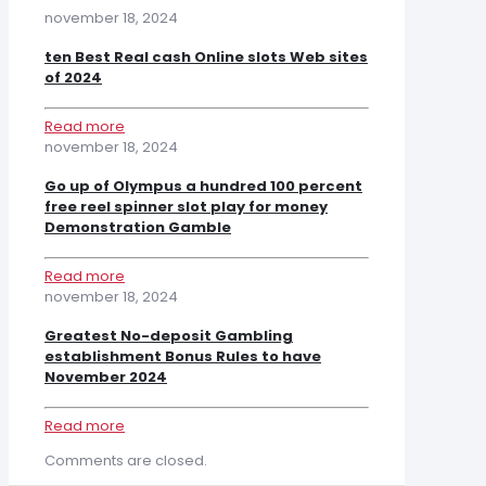
november 18, 2024
ten Best Real cash Online slots Web sites
of 2024
Read more
november 18, 2024
Go up of Olympus a hundred 100 percent
free reel spinner slot play for money
Demonstration Gamble
Read more
november 18, 2024
Greatest No-deposit Gambling
establishment Bonus Rules to have
November 2024
Read more
Comments are closed.