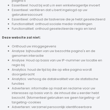
pagina's
Essentieel: houd bij wat u in een winkelwagentje invoert
Essentieel: verifiëren dat u bent ingelogd op uw
gebruikersaccount
Essentieel: onthoud de taalversie die je hebt geselecteerd
Functionaliteit: onthoud sociale media-instellingen
Functionaliteit: onthoud geselecteerde regio en land
Deze website zal niet:
Onthoud uw inloggegevens
Analyse: bijhouden van uw bezochte pagina's en de
genomen interactie
Analyse: Houd op basis van uw IP-nummer uw locatie en
regio bij
Analytics: houd de tijd bij die op elke pagina wordt
doorgebracht
Analytics: verhoog de datakwaliteit van de statistische
functies
Adverteren: informatie op maat en reclame voor uw
interesses op basis van b. de inhoud die u eerder hebt
bezocht. (Momenteel gebruiken we geen targeting- of
targeting-cookies
Adverteren: verzamel persoonlijk identificeerbare