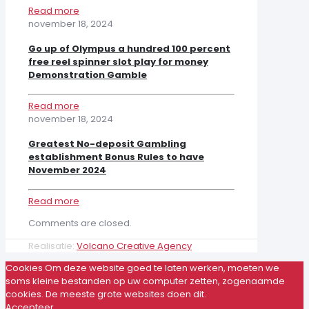
Read more
november 18, 2024
Go up of Olympus a hundred 100 percent
free reel spinner slot play for money
Demonstration Gamble
Read more
november 18, 2024
Greatest No-deposit Gambling
establishment Bonus Rules to have
November 2024
Read more
Comments are closed.
Realisatie:
Volcano Creative Agency
Cookies Om deze website goed te laten werken, moeten we
soms kleine bestanden op uw computer zetten, zogenaamde
cookies. De meeste grote websites doen dit.
Accepteer