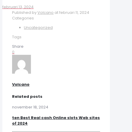
februari 13, 2024
Published by
Volcano
at
februari 11, 2024
Categories
Uncategorized
Tags
Share
0
Volcano
Related posts
november 18, 2024
ten Best Real cash Online slots Web sites
of 2024