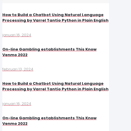
How to Build a Chatbot Using Natural Language
Processing by Varrel Tantio Python in Plain English
januari 16, 2024
On-line Gambling establishments This Know
Venmo 2022
februari 13, 2024
How to Build a Chatbot Using Natural Language
Processing by Varrel Tantio Python in Plain English
januari 16, 2024
On-line Gambling establishments This Know
Venmo 2022