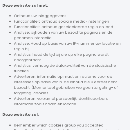
Deze website zal niet:
Onthoud uw inloggegevens
Functionaliteit: onthoud sociale media-instellingen
Functionaliteit: onthoud geselecteerde regio en land
Analyse: bijhouden van uw bezochte pagina's en de
genomen interactie
Analyse: Houd op basis van uw IP-nummer uw locatie en
regio bij
Analytics: houd de tijd bij die op elke pagina wordt
doorgebracht
Analytics: verhoog de datakwaliteit van de statistische
functies
Adverteren: informatie op maat en reclame voor uw
interesses op basis van b. de inhoud die u eerder hebt
bezocht. (Momenteel gebruiken we geen targeting- of
targeting-cookies
Adverteren: verzamel persoonlijk identificeerbare
informatie zoals naam en locatie
Deze website zal:
Remember which cookies group you accepted