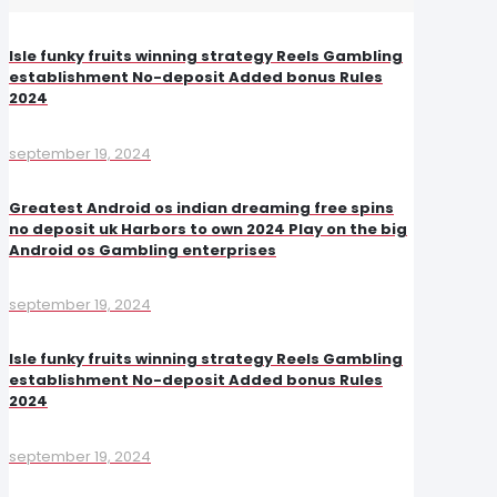
Isle funky fruits winning strategy Reels Gambling
establishment No-deposit Added bonus Rules
2024
september 19, 2024
Greatest Android os indian dreaming free spins
no deposit uk Harbors to own 2024 Play on the big
Android os Gambling enterprises
september 19, 2024
Isle funky fruits winning strategy Reels Gambling
establishment No-deposit Added bonus Rules
2024
september 19, 2024