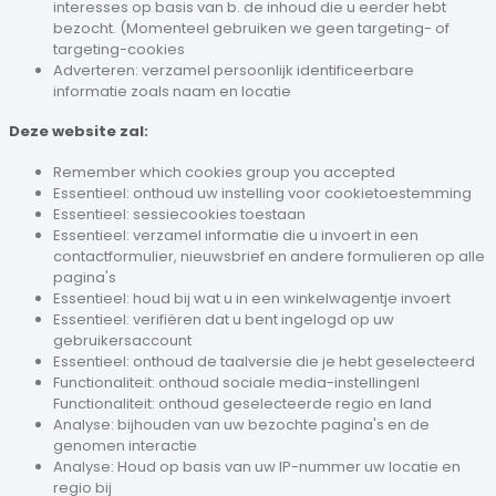
interesses op basis van b. de inhoud die u eerder hebt
bezocht. (Momenteel gebruiken we geen targeting- of
targeting-cookies
Adverteren: verzamel persoonlijk identificeerbare
informatie zoals naam en locatie
Deze website zal:
Remember which cookies group you accepted
Essentieel: onthoud uw instelling voor cookietoestemming
Essentieel: sessiecookies toestaan
Essentieel: verzamel informatie die u invoert in een
contactformulier, nieuwsbrief en andere formulieren op alle
pagina's
Essentieel: houd bij wat u in een winkelwagentje invoert
Essentieel: verifiëren dat u bent ingelogd op uw
gebruikersaccount
Essentieel: onthoud de taalversie die je hebt geselecteerd
Functionaliteit: onthoud sociale media-instellingenl
Functionaliteit: onthoud geselecteerde regio en land
Analyse: bijhouden van uw bezochte pagina's en de
genomen interactie
Analyse: Houd op basis van uw IP-nummer uw locatie en
regio bij