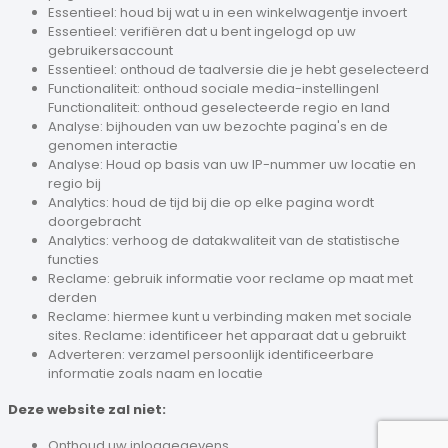
Essentieel: houd bij wat u in een winkelwagentje invoert
Essentieel: verifiëren dat u bent ingelogd op uw
gebruikersaccount
Essentieel: onthoud de taalversie die je hebt geselecteerd
Functionaliteit: onthoud sociale media-instellingenl
Functionaliteit: onthoud geselecteerde regio en land
Analyse: bijhouden van uw bezochte pagina's en de
genomen interactie
Analyse: Houd op basis van uw IP-nummer uw locatie en
regio bij
Analytics: houd de tijd bij die op elke pagina wordt
doorgebracht
Analytics: verhoog de datakwaliteit van de statistische
functies
Reclame: gebruik informatie voor reclame op maat met
derden
Reclame: hiermee kunt u verbinding maken met sociale
sites. Reclame: identificeer het apparaat dat u gebruikt
Adverteren: verzamel persoonlijk identificeerbare
informatie zoals naam en locatie
Deze website zal niet:
Onthoud uw inloggegevens