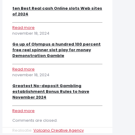
ten Best Real cash Online slots Web sites
of 2024
Read more
november 18, 2024
Go up of Olympus a hundred 100 percent
free reel spinner slot play for money
Demonstration Gamble
Read more
november 18, 2024
Greatest No-deposit Gambling
establishment Bonus Rules to have
November 2024
Read more
Comments are closed.
Realisatie:
Volcano Creative Agency