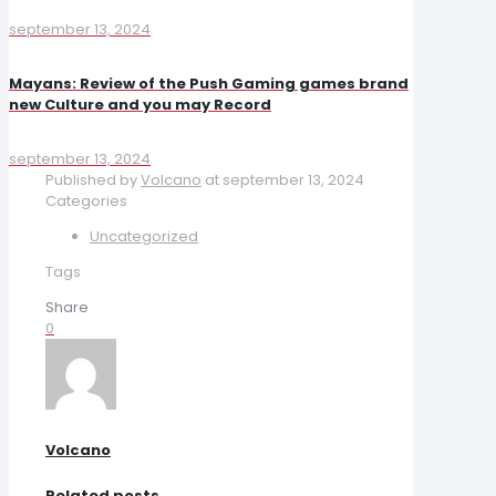
september 13, 2024
Mayans: Review of the Push Gaming games brand
new Culture and you may Record
september 13, 2024
Published by
Volcano
at
september 13, 2024
Categories
Uncategorized
Tags
Share
0
Volcano
Related posts