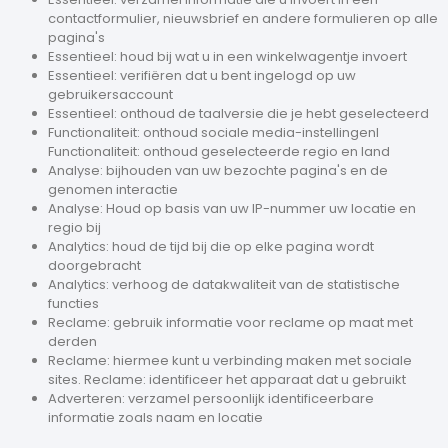
contactformulier, nieuwsbrief en andere formulieren op alle
pagina's
Essentieel: houd bij wat u in een winkelwagentje invoert
Essentieel: verifiëren dat u bent ingelogd op uw
gebruikersaccount
Essentieel: onthoud de taalversie die je hebt geselecteerd
Functionaliteit: onthoud sociale media-instellingenl
Functionaliteit: onthoud geselecteerde regio en land
Analyse: bijhouden van uw bezochte pagina's en de
genomen interactie
Analyse: Houd op basis van uw IP-nummer uw locatie en
regio bij
Analytics: houd de tijd bij die op elke pagina wordt
doorgebracht
Analytics: verhoog de datakwaliteit van de statistische
functies
Reclame: gebruik informatie voor reclame op maat met
derden
Reclame: hiermee kunt u verbinding maken met sociale
sites. Reclame: identificeer het apparaat dat u gebruikt
Adverteren: verzamel persoonlijk identificeerbare
informatie zoals naam en locatie