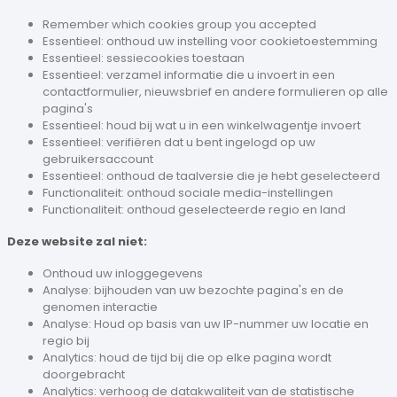
Remember which cookies group you accepted
Essentieel: onthoud uw instelling voor cookietoestemming
Essentieel: sessiecookies toestaan
Essentieel: verzamel informatie die u invoert in een
contactformulier, nieuwsbrief en andere formulieren op alle
pagina's
Essentieel: houd bij wat u in een winkelwagentje invoert
Essentieel: verifiëren dat u bent ingelogd op uw
gebruikersaccount
Essentieel: onthoud de taalversie die je hebt geselecteerd
Functionaliteit: onthoud sociale media-instellingen
Functionaliteit: onthoud geselecteerde regio en land
Deze website zal niet:
Onthoud uw inloggegevens
Analyse: bijhouden van uw bezochte pagina's en de
genomen interactie
Analyse: Houd op basis van uw IP-nummer uw locatie en
regio bij
Analytics: houd de tijd bij die op elke pagina wordt
doorgebracht
Analytics: verhoog de datakwaliteit van de statistische