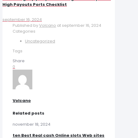
High Payouts Ports Checklist
september 16, 2024
Published by
Volcano
at
september 16, 2024
Categories
Uncategorized
Tags
Share
0
Volcano
Related posts
november 18, 2024
ten Best Real cash Online slots Web sites