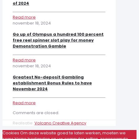
of 2024
Read more
november 18, 2024
Go up of Olympus a hundred 100 percent
free reel spinner slot play for money
Demonstration Gamble
Read more
november 18, 2024
Greatest No-deposit Gambling
establishment Bonus Rules to have
November 2024
Read more
Comments are closed.
Realisatie:
Volcano Creative Agency
Cookies Om deze website goed te laten werken, moeten we
soms kleine bestanden op uw computer zetten, zogenaamde