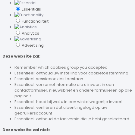
Essentials
Functionaliteit
Analytics
Advertising
Deze website zal:
Remember which cookies group you accepted
Essentieel: onthoud uw instelling voor cookietoestemming
Essentieel: sessiecookies toestaan
Essentieel: verzamel informatie die u invoert in een
contactformulier, nieuwsbrief en andere formulieren op alle
pagina's
Essentieel: houd bij wat u in een winkelwagentje invoert
Essentieel: verifiëren dat u bent ingelogd op uw
gebruikersaccount
Essentieel: onthoud de taalversie die je hebt geselecteerd
Deze website zal niet: