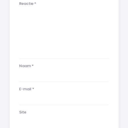
Reactie
*
Naam
*
E-mail
*
Site