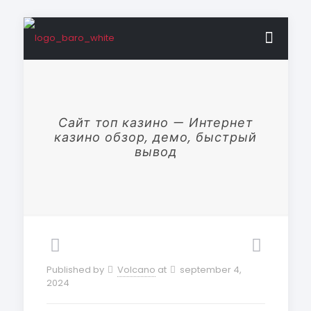
Сайт топ казино — Интернет
казино обзор, демо, быстрый
вывод
Published by
Volcano
at
september 4,
2024