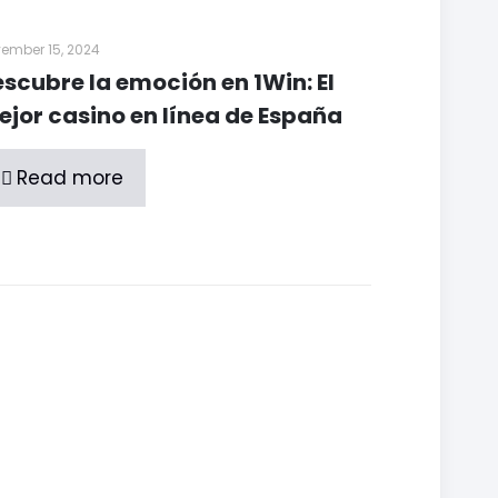
ember 15, 2024
scubre la emoción en 1Win: El
jor casino en línea de España
Read more