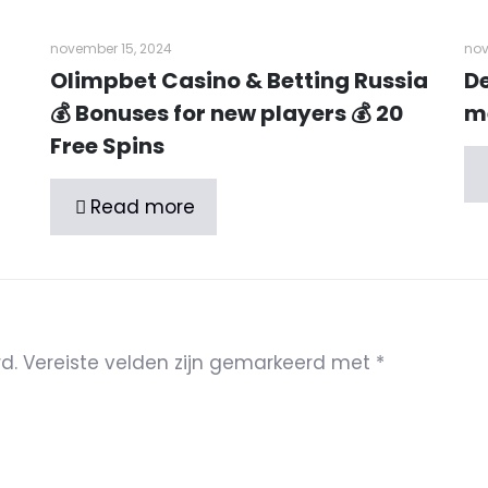
november 15, 2024
nov
Olimpbet Casino & Betting Russia
De
💰 Bonuses for new players 💰 20
me
Free Spins
Read more
d.
Vereiste velden zijn gemarkeerd met
*