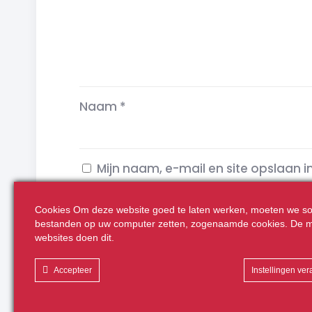
Naam
*
Mijn naam, e-mail en site opslaan i
Cookies Om deze website goed te laten werken, moeten we so
bestanden op uw computer zetten, zogenaamde cookies. De m
websites doen dit.
Accepteer
Instellingen ve
Realisatie:
Volcano Creative Agency