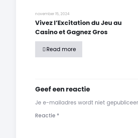
november 15, 2024
Vivez l’Excitation du Jeu au
Casino et Gagnez Gros
Read more
Geef een reactie
Je e-mailadres wordt niet gepubliceer
Reactie
*