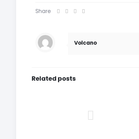
Share
Volcano
Related posts