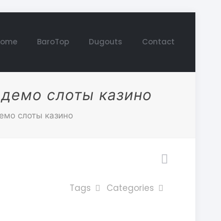
Home
BaroTop
Dugouts
Contact
 демо слоты казино
демо слоты казино
Tags
Categories