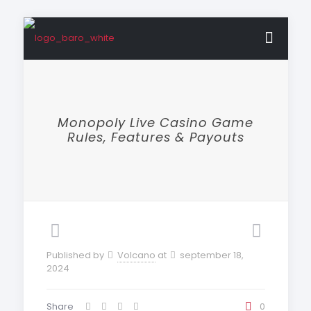
Monopoly Live Casino Game
Rules, Features & Payouts
Published by
Volcano
at
september 18,
2024
Share
0