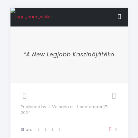
“A New Legjobb Kaszinójátéko
Published by
Volcano
at
september 17,
2024
Share
0