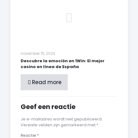
november 15, 2024
Descubre la emoción en 1Win: El mejor
casino en línea de España
Read more
Geef een reactie
Je e-mailadres wordt niet gepubliceerd.
Vereiste velden zijn gemarkeerd met
*
Reactie
*