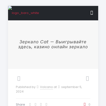
Зеркало Cat — Выигрывайте
здесь, казино онлайн зеркало
Published by
Volcano
at
september 5,
2024
Share
0