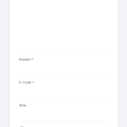
Naam
*
E-mail
*
Site