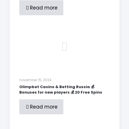
Read more
november 15, 2024
Olimpbet Casino & Betting Russia 💰
Bonuses for new players 💰 20 Free Spins
Read more