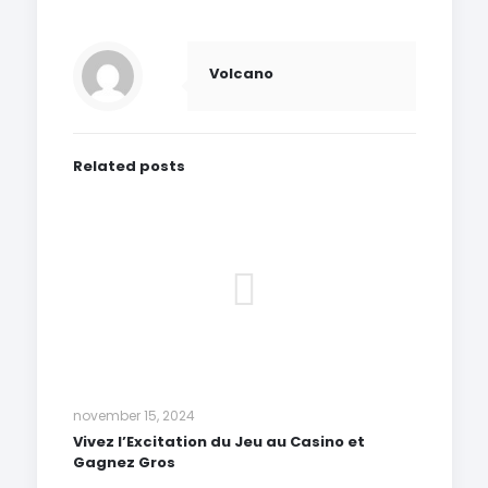
Volcano
Related posts
november 15, 2024
Vivez l’Excitation du Jeu au Casino et
Gagnez Gros