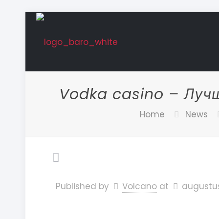
Vodka casino – Луч
Home
News
Published by
Volcano
at
augustus