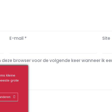
E-mail
*
Site
n deze browser voor de volgende keer wanneer ik een
ms kleine
eeste grote
randeren