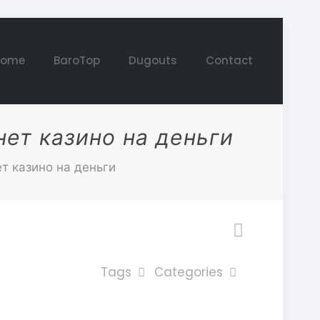
Home
BaroTop
Dugouts
Contact
ет казино на деньги
т казино на деньги
Tags
Categories