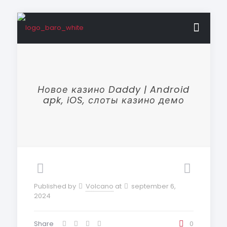
Новое казино Daddy | Android
apk, iOS, слоты казино демо
Published by
Volcano
at
september 6,
2024
Share
0