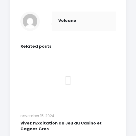
Volcano
Related posts
november 15, 2024
Vivez l’Excitation du Jeu au Casino et
Gagnez Gros