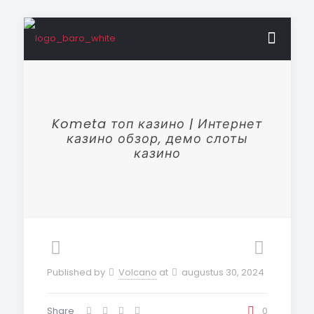
Kometa топ казино | Интернет
казино обзор, демо слоты
казино
Published by
Volcano
at
augustus 30, 2024
Share
0