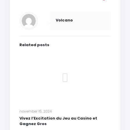
Volcano
Related posts
november 15, 2024
Vivez l’Excitation du Jeu au Casino et
Gagnez Gros