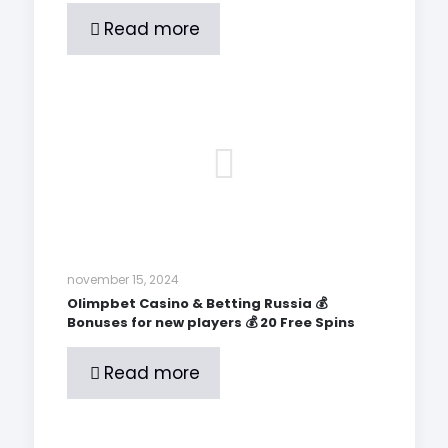
Read more
november 15, 2024
Olimpbet Casino & Betting Russia 💰
Bonuses for new players 💰 20 Free Spins
Read more