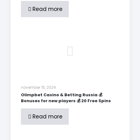
Read more
november 15, 2024
Olimpbet Casino & Betting Russia 💰
Bonuses for new players 💰 20 Free Spins
Read more