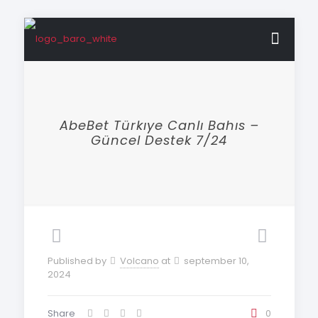
AbeBet Türkıye Canlı Bahıs –
Güncel Destek 7/24
Published by
Volcano
at
september 10,
2024
Share
0