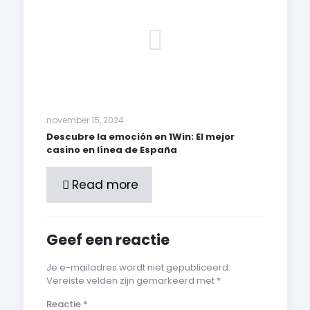
november 15, 2024
Descubre la emoción en 1Win: El mejor
casino en línea de España
Read more
Geef een reactie
Je e-mailadres wordt niet gepubliceerd.
Vereiste velden zijn gemarkeerd met
*
Reactie
*