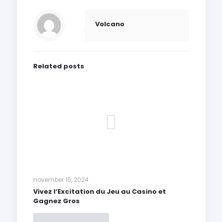
Volcano
Related posts
november 15, 2024
Vivez l’Excitation du Jeu au Casino et
Gagnez Gros