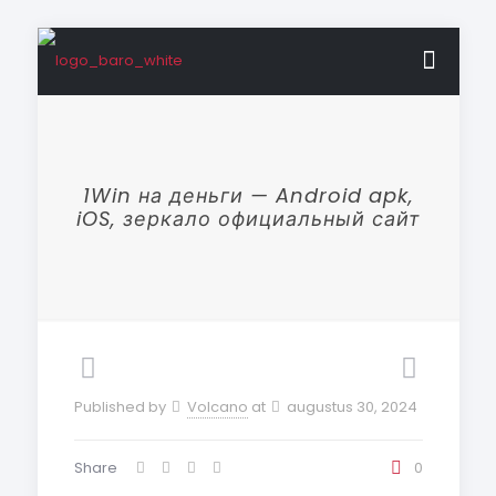
1Win на деньги — Android apk,
iOS, зеркало официальный сайт
Published by
Volcano
at
augustus 30, 2024
Share
0