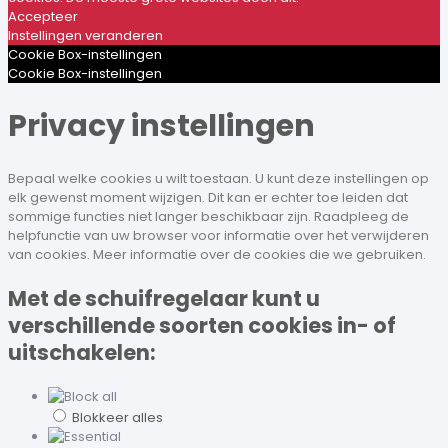
Accepteer
Instellingen veranderen
Cookie Box-instellingen
Cookie Box-instellingen
Privacy instellingen
Bepaal welke cookies u wilt toestaan. U kunt deze instellingen op
elk gewenst moment wijzigen. Dit kan er echter toe leiden dat
sommige functies niet langer beschikbaar zijn. Raadpleeg de
helpfunctie van uw browser voor informatie over het verwijderen
van cookies. Meer informatie over de cookies die we gebruiken.
Met de schuifregelaar kunt u
verschillende soorten cookies in- of
uitschakelen:
Blokkeer alles