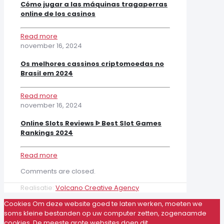
Cómo jugar a las máquinas tragaperras
online de los casinos
Read more
november 16, 2024
Os melhores cassinos criptomoedas no
Brasil em 2024
Read more
november 16, 2024
Online Slots Reviews ᐈ Best Slot Games
Rankings 2024
Read more
Comments are closed.
Realisatie:
Volcano Creative Agency
Cookies Om deze website goed te laten werken, moeten we
soms kleine bestanden op uw computer zetten, zogenaamde
cookies. De meeste grote websites doen dit.