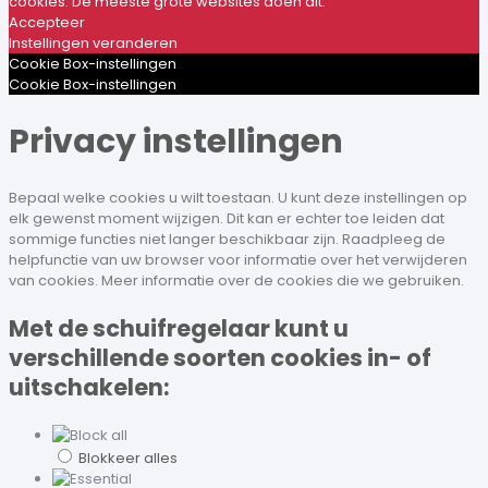
cookies. De meeste grote websites doen dit.
Accepteer
Instellingen veranderen
Cookie Box-instellingen
Cookie Box-instellingen
Privacy instellingen
Bepaal welke cookies u wilt toestaan. U kunt deze instellingen op
elk gewenst moment wijzigen. Dit kan er echter toe leiden dat
sommige functies niet langer beschikbaar zijn. Raadpleeg de
helpfunctie van uw browser voor informatie over het verwijderen
van cookies. Meer informatie over de cookies die we gebruiken.
Met de schuifregelaar kunt u
verschillende soorten cookies in- of
uitschakelen:
Blokkeer alles