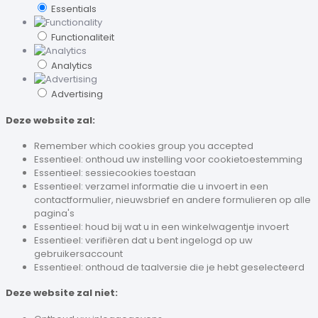
Essentials
Functionaliteit
Analytics
Advertising
Deze website zal:
Remember which cookies group you accepted
Essentieel: onthoud uw instelling voor cookietoestemming
Essentieel: sessiecookies toestaan
Essentieel: verzamel informatie die u invoert in een
contactformulier, nieuwsbrief en andere formulieren op alle
pagina's
Essentieel: houd bij wat u in een winkelwagentje invoert
Essentieel: verifiëren dat u bent ingelogd op uw
gebruikersaccount
Essentieel: onthoud de taalversie die je hebt geselecteerd
Deze website zal niet: