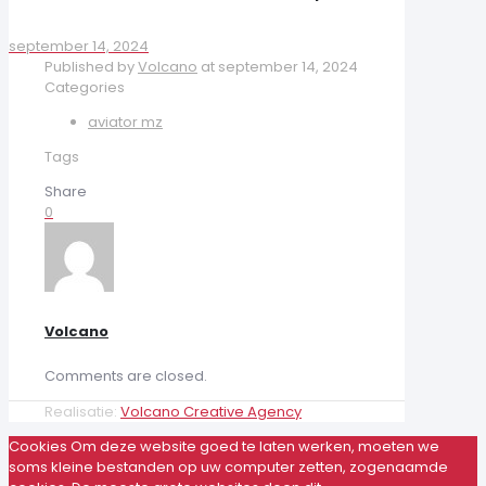
september 14, 2024
Published by
Volcano
at
september 14, 2024
Categories
aviator mz
Tags
Share
0
Volcano
Comments are closed.
Realisatie:
Volcano Creative Agency
Cookies Om deze website goed te laten werken, moeten we
soms kleine bestanden op uw computer zetten, zogenaamde