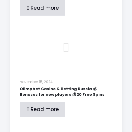
Read more
november 15, 2024
Olimpbet Casino & Betting Russia 💰
Bonuses for new players 💰 20 Free Spins
Read more