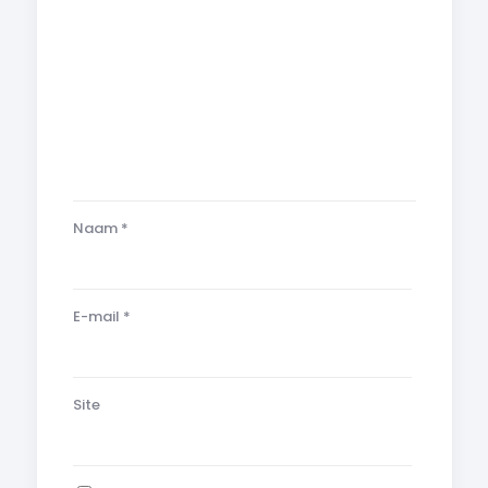
Naam
*
E-mail
*
Site